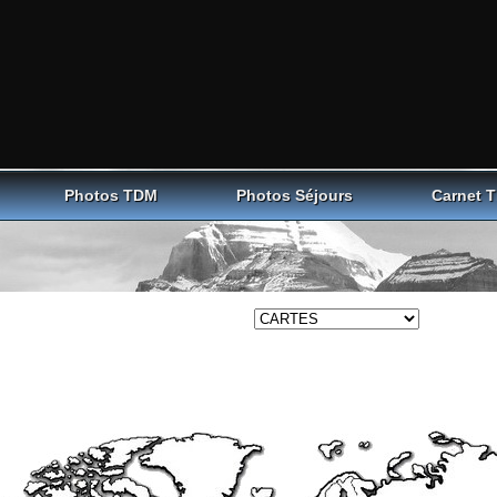
Photos TDM
Photos Séjours
Carnet 