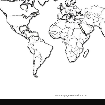
www.voyages-lointains.com